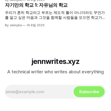
SLASH 컨퍼런스를 위해 연사분들의 장표와 스크립트 검수를
자기만의 학교 1: 자유님의 학교
도왔지만, 직접 발표한다는 것은 생각해 본 적이 없었기 때문
이다. 다만 이전에 박씨와 관련해 회사
우리가 흔히 학교라고 부르는 제도적 틀이 아니더라도 무언가
를 알고 싶은 마음과 그것을 함께할 사람들을 모으면 학교가
될 수 있다. "기분 좋은 충돌"이 바로 그런 실험이고, 나는 그
By Jennybe
16 8월 2025
속에서 새로운 학교의 가능성을 매번 보고 있다.
jennwrites.xyz
A technical writer who writes about everything
Subscribe