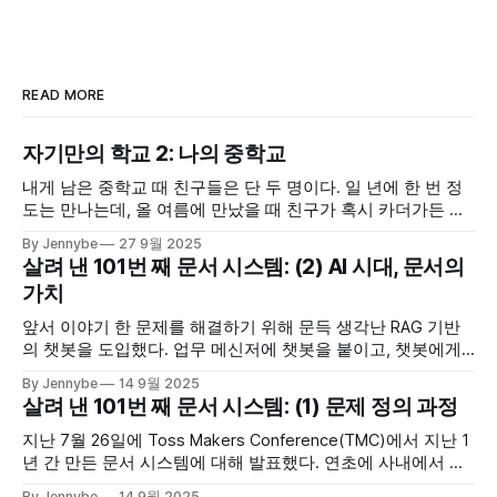
READ MORE
자기만의 학교 2: 나의 중학교
내게 남은 중학교 때 친구들은 단 두 명이다. 일 년에 한 번 정
도는 만나는데, 올 여름에 만났을 때 친구가 혹시 카더가든 유
튜브에 우리 학교가 나온 걸 아냐고 물었다. 락 밴드가 학교에
By Jennybe
27 9월 2025
가는 썸네일을 본 것 같긴 한데.. 도대회 1등도 하고 엄청 잘한
살려 낸 101번 째 문서 시스템: (2) AI 시대, 문서의
다고, 그 콘텐츠도 무척 잘됐다는 얘기를 들었다. 우리 학교에
가치
앞서 이야기 한 문제를 해결하기 위해 문득 생각난 RAG 기반
의 챗봇을 도입했다. 업무 메신저에 챗봇을 붙이고, 챗봇에게
문서에 있는 내용을 물어보게 했다. 문서 사이트에 들어가 읽
By Jennybe
14 9월 2025
는 방식이 아니라 업무 메신저에 질문하고 답변을 받는 방식으
살려 낸 101번 째 문서 시스템: (1) 문제 정의 과정
로 바꾸자 실질적인 문서 콘텐츠 활용량이 엄청나게 늘었고,
다들 편리하다며 좋아했다. 챗봇을 사용해 문서 접근성을 높이
지난 7월 26일에 Toss Makers Conference(TMC)에서 지난 1
면서 깨달은
년 간 만든 문서 시스템에 대해 발표했다. 연초에 사내에서 발
표 등록 공지가 났을 때는 제안을 받고 꽤 망설였다. 4년 정도
By Jennybe
14 9월 2025