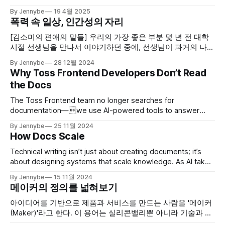
친구가 됐다. 얼마 전 회사를 떠난 자유님은 작업실을 열기 위
By Jennybe
19 4월 2025
해 준비 중이다. 나는 회사를 떠나 자기만의 방식으로 일하고,
폭력 속 일상, 인간성의 자리
배우고, 관계를 만들어가는 이런 선택이 무척 담대하고 멋지다
고 생각했다. 이야기를 하다 보니 자유님의 이런 선택이 내가
[김소미의 편애의 말들] 우리의 가장 좋은 부분 몇 년 전 대학
시절 선생님을 만나서 이야기하던 중에, 선생님이 과거의 나를
회상하며 이런 말을 했다. ‘주연이는 대학생 때, 너무 나이브한
By Jennybe
28 12월 2024
거야. 뭘 배우거나 알게 되면 세상이 정말 이렇다고요? 저렇다
Why Toss Frontend Developers Don’t Read
고요? 어떻게 이럴 수 있죠? 이러면서.. ㅎㅎ 그래서 얘가 이
the Docs
험한 세상을 잘 살아갈
The Toss Frontend team no longer searches for
documentation—we use AI-powered tools to answer
developers' questions instantly. Here's how we built a new
By Jennybe
25 11월 2024
documentation system that keeps the focus on
How Docs Scale
development.
Technical writing isn’t just about creating documents; it’s
about designing systems that scale knowledge. As AI takes
on structured tasks, the role of technical writers is shifting
By Jennybe
15 11월 2024
faster than ever. Here’s my take on where we’re headed.
메이커의 정의를 넓혀보기
아이디어를 기반으로 제품과 서비스를 만드는 사람을 '메이커
(Maker)'라고 한다. 이 용어는 실리콘밸리뿐 아니라 기술과 창
업 생태계 전반에서 널리 사용된다. 실리콘밸리에서는 앱을 개