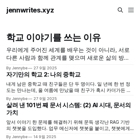
jennwrites.xyz
학교 이야기를 쓰는 이유
우리에게 주어진 세계를 배우는 것이 아니라, 서로
다른 사람과 함께 관계를 맺으며 새로운 삶의 방식
을 상상하고, 아직 오지 않은 가능성을 함께 그려보
By Jennybe
27 9월 2025
는 것
자기만의 학교 2: 나의 중학교
내게 남은 중학교 때 친구들은 단 두 명이다. 일 년에 한 번 정
도는 만나는데, 올 여름에 만났을 때 친구가 혹시 카더가든 유
튜브에 우리 학교가 나온 걸 아냐고 물었다. 락 밴드가 학교에
By Jennybe
27 9월 2025
가는 썸네일을 본 것 같긴 한데.. 도대회 1등도 하고 엄청 잘한
살려 낸 101번 째 문서 시스템: (2) AI 시대, 문서의
다고, 그 콘텐츠도 무척 잘됐다는 얘기를 들었다. 우리 학교에
가치
앞서 이야기 한 문제를 해결하기 위해 문득 생각난 RAG 기반
의 챗봇을 도입했다. 업무 메신저에 챗봇을 붙이고, 챗봇에게
문서에 있는 내용을 물어보게 했다. 문서 사이트에 들어가 읽
By Jennybe
14 9월 2025