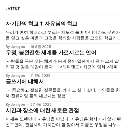
LATEST
자기만의 학교 1: 자유님의 학교
우리가 흔히 학교라고 부르는 제도적 틀이 아니더라도 무언가
를 알고 싶은 마음과 그것을 함께할 사람들을 모으면 학교가
될 수 있다. "기분 좋은 충돌"이 바로 그런 실험이고, 나는 그
By Jennybe
16 8월 2025
속에서 새로운 학교의 가능성을 매번 보고 있다.
우정, 불완전한 세계를 가로지르는 언어
‘사람들을 구분 짓는 체계가 붕괴 중인 일본에서 뭔가 크게 달
라질 것 같은 예감이 든다.’ – <해피엔드> 최근에 영화 <해피
엔드>가 좋다는 이야기를 여러 차례 들었다. AI로 사람을 식별
By Jennybe
11 5월 2025
할 수 있는 근미래 도쿄가 배경이고, 자이니치(재일교포) 문제
글쓰기에 대해서
를 꽤 정면으로 다뤘으며, 음악을 좋아하는 청소년들이 나온다
는 것까지만 알고 드디어 보러갔다.
'내 중요하고 절실한 질문들을 꺼내 그 실에 실어, 타인들을 향
해 전류처럼 흘려 내보내는 경험.'
By Jennybe
27 4월 2025
시간과 장소에 대한 새로운 관점
어제는 오랜만에 자유님을 만났다. 자유님은 회사에서 알게 된
친구인데, 관심사와 가치관이 잘 맞아서 지금은 우정을 나누는