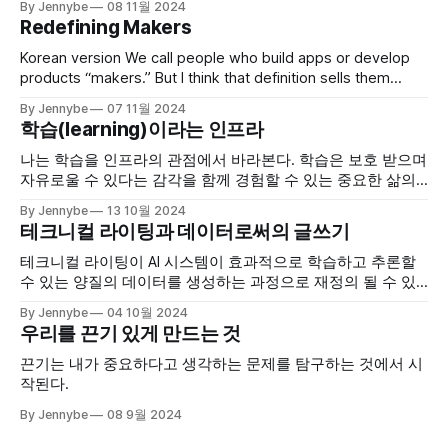
By Jennybe
08 11월 2024
발하거나 혁신적인 제품을 설계하는 사람들을 가리킨다. 회
Redefining Makers
사에서는 보통 디자이너, 개발자 등 직접 '만드는' 과정에서 중
요한 역할을 하는 사람들을 메이커라고 부른다. 그런데 만든다
Korean version We call people who build apps or develop
는 것을 잘
products “makers.” But I think that definition sells them
short. Lately, I’ve started to think of a maker as someone
By Jennybe
07 11월 2024
who doesn’t just build things but also produces knowledge
학습(learning)이라는 인프라
in the process. It is because while trying to
나는 학습을 인프라의 관점에서 바라본다. 학습은 보호 받으며
자유로울 수 있다는 감각을 함께 경험할 수 있는 중요한 삶의
기반이다.
By Jennybe
13 10월 2024
테크니컬 라이팅과 데이터로써의 글쓰기
테크니컬 라이팅이 AI 시스템이 효과적으로 학습하고 추론할
수 있는 양질의 데이터를 생성하는 과정으로 재정의 될 수 있
을까?
By Jennybe
04 10월 2024
우리를 끈기 있게 만드는 것
끈기는 내가 중요하다고 생각하는 문제를 탐구하는 것에서 시
작된다.
By Jennybe
08 9월 2024