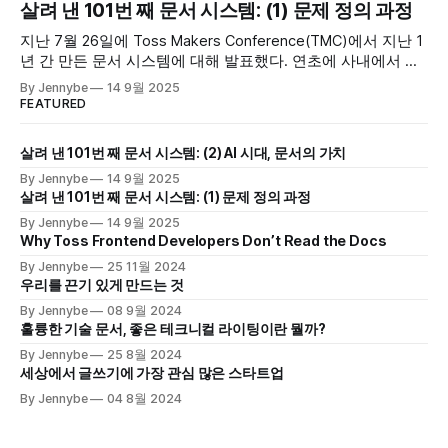
는 방식이 아니라 업무 메신저에 질문하고 답변을 받는 방식으
살려 낸 101번 째 문서 시스템: (1) 문제 정의 과정
로 바꾸자 실질적인 문서 콘텐츠 활용량이 엄청나게 늘었고,
지난 7월 26일에 Toss Makers Conference(TMC)에서 지난 1
다들 편리하다며 좋아했다. 챗봇을 사용해 문서 접근성을 높이
년 간 만든 문서 시스템에 대해 발표했다. 연초에 사내에서 발
면서 깨달은
표 등록 공지가 났을 때는 제안을 받고 꽤 망설였다. 4년 정도
By Jennybe
14 9월 2025
SLASH 컨퍼런스를 위해 연사분들의 장표와 스크립트 검수를
FEATURED
도왔지만, 직접 발표한다는 것은 생각해 본 적이 없었기 때문
이다. 다만 이전에 박씨와 관련해 회사
살려 낸 101번 째 문서 시스템: (2) AI 시대, 문서의 가치
By Jennybe
14 9월 2025
살려 낸 101번 째 문서 시스템: (1) 문제 정의 과정
By Jennybe
14 9월 2025
Why Toss Frontend Developers Don’t Read the Docs
By Jennybe
25 11월 2024
우리를 끈기 있게 만드는 것
By Jennybe
08 9월 2024
훌륭한 기술 문서, 좋은 테크니컬 라이팅이란 뭘까?
By Jennybe
25 8월 2024
세상에서 글쓰기에 가장 관심 많은 스타트업
By Jennybe
04 8월 2024