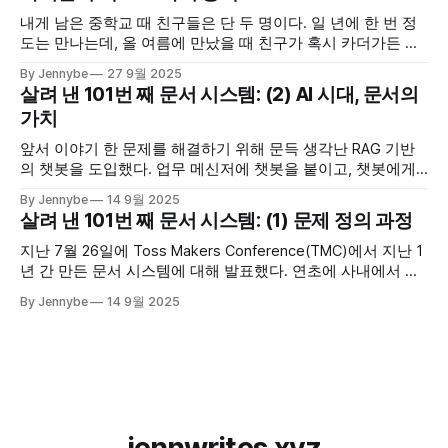
내게 남은 중학교 때 친구들은 단 두 명이다. 일 년에 한 번 정
도는 만나는데, 올 여름에 만났을 때 친구가 혹시 카더가든 유
튜브에 우리 학교가 나온 걸 아냐고 물었다. 락 밴드가 학교에
By Jennybe
27 9월 2025
가는 썸네일을 본 것 같긴 한데.. 도대회 1등도 하고 엄청 잘한
살려 낸 101번 째 문서 시스템: (2) AI 시대, 문서의
다고, 그 콘텐츠도 무척 잘됐다는 얘기를 들었다. 우리 학교에
가치
앞서 이야기 한 문제를 해결하기 위해 문득 생각난 RAG 기반
의 챗봇을 도입했다. 업무 메신저에 챗봇을 붙이고, 챗봇에게
문서에 있는 내용을 물어보게 했다. 문서 사이트에 들어가 읽
By Jennybe
14 9월 2025
는 방식이 아니라 업무 메신저에 질문하고 답변을 받는 방식으
살려 낸 101번 째 문서 시스템: (1) 문제 정의 과정
로 바꾸자 실질적인 문서 콘텐츠 활용량이 엄청나게 늘었고,
다들 편리하다며 좋아했다. 챗봇을 사용해 문서 접근성을 높이
지난 7월 26일에 Toss Makers Conference(TMC)에서 지난 1
면서 깨달은
년 간 만든 문서 시스템에 대해 발표했다. 연초에 사내에서 발
표 등록 공지가 났을 때는 제안을 받고 꽤 망설였다. 4년 정도
By Jennybe
14 9월 2025
SLASH 컨퍼런스를 위해 연사분들의 장표와 스크립트 검수를
도왔지만, 직접 발표한다는 것은 생각해 본 적이 없었기 때문
이다. 다만 이전에 박씨와 관련해 회사
jennwrites.xyz