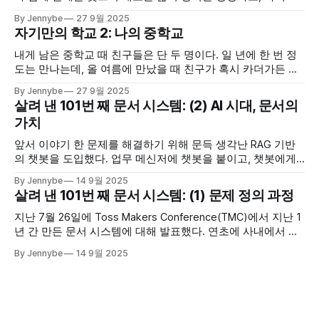
지 않은 가능성을 함께 그려보는 것
By Jennybe
27 9월 2025
자기만의 학교 2: 나의 중학교
내게 남은 중학교 때 친구들은 단 두 명이다. 일 년에 한 번 정
도는 만나는데, 올 여름에 만났을 때 친구가 혹시 카더가든 유
튜브에 우리 학교가 나온 걸 아냐고 물었다. 락 밴드가 학교에
By Jennybe
27 9월 2025
가는 썸네일을 본 것 같긴 한데.. 도대회 1등도 하고 엄청 잘한
살려 낸 101번 째 문서 시스템: (2) AI 시대, 문서의
다고, 그 콘텐츠도 무척 잘됐다는 얘기를 들었다. 우리 학교에
가치
앞서 이야기 한 문제를 해결하기 위해 문득 생각난 RAG 기반
의 챗봇을 도입했다. 업무 메신저에 챗봇을 붙이고, 챗봇에게
문서에 있는 내용을 물어보게 했다. 문서 사이트에 들어가 읽
By Jennybe
14 9월 2025
는 방식이 아니라 업무 메신저에 질문하고 답변을 받는 방식으
살려 낸 101번 째 문서 시스템: (1) 문제 정의 과정
로 바꾸자 실질적인 문서 콘텐츠 활용량이 엄청나게 늘었고,
다들 편리하다며 좋아했다. 챗봇을 사용해 문서 접근성을 높이
지난 7월 26일에 Toss Makers Conference(TMC)에서 지난 1
면서 깨달은
년 간 만든 문서 시스템에 대해 발표했다. 연초에 사내에서 발
표 등록 공지가 났을 때는 제안을 받고 꽤 망설였다. 4년 정도
By Jennybe
14 9월 2025
SLASH 컨퍼런스를 위해 연사분들의 장표와 스크립트 검수를
도왔지만, 직접 발표한다는 것은 생각해 본 적이 없었기 때문
이다. 다만 이전에 박씨와 관련해 회사