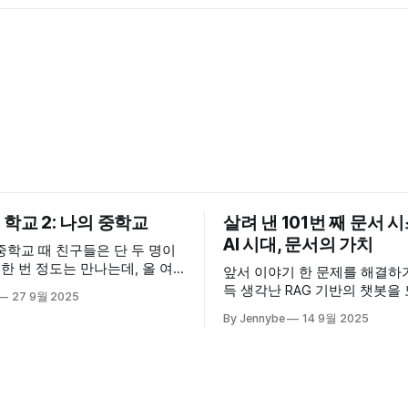
학교 2: 나의 중학교
살려 낸 101번 째 문서 시스
AI 시대, 문서의 가치
중학교 때 친구들은 단 두 명이
 한 번 정도는 만나는데, 올 여
앞서 이야기 한 문제를 해결하
 때 친구가 혹시 카더가든 유
득 생각난 RAG 기반의 챗봇을
27 9월 2025
 학교가 나온 걸 아냐고 물었
업무 메신저에 챗봇을 붙이고,
By Jennybe
14 9월 2025
드가 학교에 가는 썸네일을 본 것
문서에 있는 내용을 물어보게 
. 도대회 1등도 하고 엄청 잘한
사이트에 들어가 읽는 방식이 
콘텐츠도 무척 잘됐다는 얘기를
메신저에 질문하고 답변을 받
. 우리 학교에
바꾸자 실질적인 문서 콘텐츠 
청나게 늘었고, 다들 편리하다