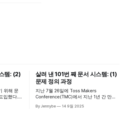
템: (2)
살려 낸 101번 째 문서 시스템: (1)
문제 정의 과정
기 위해 문
지난 7월 26일에 Toss Makers
 도입했다.
Conference(TMC)에서 지난 1년 간 만든
 챗봇에게
문서 시스템에 대해 발표했다. 연초에 사
By Jennybe
14 9월 2025
했다. 문서
내에서 발표 등록 공지가 났을 때는 제안
아니라 업무
을 받고 꽤 망설였다. 4년 정도 SLASH 컨
는 방식으로
퍼런스를 위해 연사분들의 장표와 스크립
활용량이 엄
트 검수를 도왔지만, 직접 발표한다는 것
며 좋아했
은 생각해 본 적이 없었기 때문이다. 다만