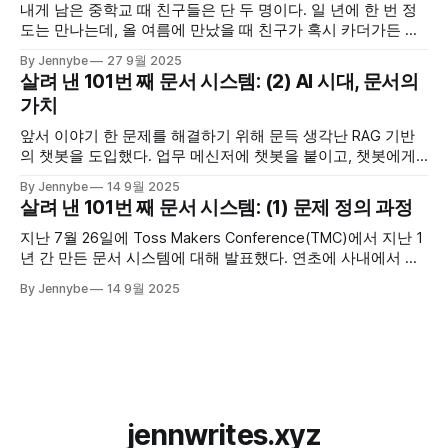
내게 남은 중학교 때 친구들은 단 두 명이다. 일 년에 한 번 정
도는 만나는데, 올 여름에 만났을 때 친구가 혹시 카더가든 유
튜브에 우리 학교가 나온 걸 아냐고 물었다. 락 밴드가 학교에
By Jennybe
27 9월 2025
가는 썸네일을 본 것 같긴 한데.. 도대회 1등도 하고 엄청 잘한
살려 낸 101번 째 문서 시스템: (2) AI 시대, 문서의
다고, 그 콘텐츠도 무척 잘됐다는 얘기를 들었다. 우리 학교에
가치
앞서 이야기 한 문제를 해결하기 위해 문득 생각난 RAG 기반
의 챗봇을 도입했다. 업무 메신저에 챗봇을 붙이고, 챗봇에게
문서에 있는 내용을 물어보게 했다. 문서 사이트에 들어가 읽
By Jennybe
14 9월 2025
는 방식이 아니라 업무 메신저에 질문하고 답변을 받는 방식으
살려 낸 101번 째 문서 시스템: (1) 문제 정의 과정
로 바꾸자 실질적인 문서 콘텐츠 활용량이 엄청나게 늘었고,
다들 편리하다며 좋아했다. 챗봇을 사용해 문서 접근성을 높이
지난 7월 26일에 Toss Makers Conference(TMC)에서 지난 1
면서 깨달은
년 간 만든 문서 시스템에 대해 발표했다. 연초에 사내에서 발
표 등록 공지가 났을 때는 제안을 받고 꽤 망설였다. 4년 정도
By Jennybe
14 9월 2025
SLASH 컨퍼런스를 위해 연사분들의 장표와 스크립트 검수를
도왔지만, 직접 발표한다는 것은 생각해 본 적이 없었기 때문
이다. 다만 이전에 박씨와 관련해 회사
jennwrites.xyz