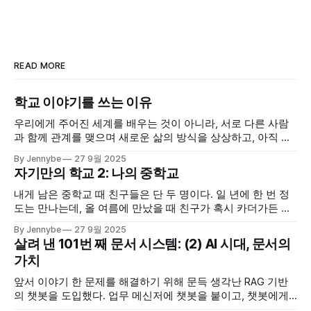
READ MORE
학교 이야기를 쓰는 이유
우리에게 주어진 세계를 배우는 것이 아니라, 서로 다른 사람
과 함께 관계를 맺으며 새로운 삶의 방식을 상상하고, 아직 오
지 않은 가능성을 함께 그려보는 것
By Jennybe
27 9월 2025
자기만의 학교 2: 나의 중학교
내게 남은 중학교 때 친구들은 단 두 명이다. 일 년에 한 번 정
도는 만나는데, 올 여름에 만났을 때 친구가 혹시 카더가든 유
튜브에 우리 학교가 나온 걸 아냐고 물었다. 락 밴드가 학교에
By Jennybe
27 9월 2025
가는 썸네일을 본 것 같긴 한데.. 도대회 1등도 하고 엄청 잘한
살려 낸 101번 째 문서 시스템: (2) AI 시대, 문서의
다고, 그 콘텐츠도 무척 잘됐다는 얘기를 들었다. 우리 학교에
가치
앞서 이야기 한 문제를 해결하기 위해 문득 생각난 RAG 기반
의 챗봇을 도입했다. 업무 메신저에 챗봇을 붙이고, 챗봇에게
문서에 있는 내용을 물어보게 했다. 문서 사이트에 들어가 읽