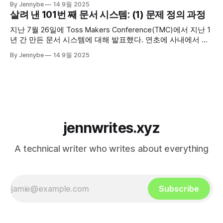
By Jennybe
14 9월 2025
는 방식이 아니라 업무 메신저에 질문하고 답변을 받는 방식으
살려 낸 101번 째 문서 시스템: (1) 문제 정의 과정
로 바꾸자 실질적인 문서 콘텐츠 활용량이 엄청나게 늘었고,
다들 편리하다며 좋아했다. 챗봇을 사용해 문서 접근성을 높이
지난 7월 26일에 Toss Makers Conference(TMC)에서 지난 1
면서 깨달은
년 간 만든 문서 시스템에 대해 발표했다. 연초에 사내에서 발
표 등록 공지가 났을 때는 제안을 받고 꽤 망설였다. 4년 정도
By Jennybe
14 9월 2025
SLASH 컨퍼런스를 위해 연사분들의 장표와 스크립트 검수를
도왔지만, 직접 발표한다는 것은 생각해 본 적이 없었기 때문
이다. 다만 이전에 박씨와 관련해 회사
jennwrites.xyz
A technical writer who writes about everything
Subscribe