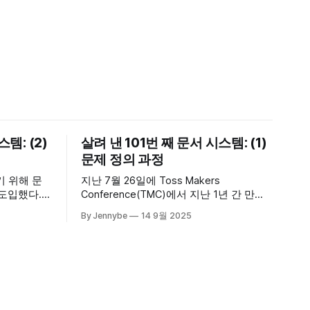
템: (2)
살려 낸 101번 째 문서 시스템: (1)
문제 정의 과정
기 위해 문
지난 7월 26일에 Toss Makers
 도입했다.
Conference(TMC)에서 지난 1년 간 만든
 챗봇에게
문서 시스템에 대해 발표했다. 연초에 사
By Jennybe
14 9월 2025
했다. 문서
내에서 발표 등록 공지가 났을 때는 제안
아니라 업무
을 받고 꽤 망설였다. 4년 정도 SLASH 컨
는 방식으로
퍼런스를 위해 연사분들의 장표와 스크립
활용량이 엄
트 검수를 도왔지만, 직접 발표한다는 것
며 좋아했
은 생각해 본 적이 없었기 때문이다. 다만
이전에 박씨와 관련해 회사