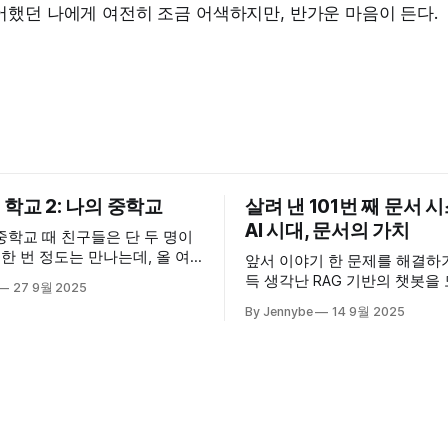
어했던 나에게 여전히 조금 어색하지만, 반가운 마음이 든다.
학교 2: 나의 중학교
살려 낸 101번 째 문서 시스
AI 시대, 문서의 가치
중학교 때 친구들은 단 두 명이
 한 번 정도는 만나는데, 올 여
앞서 이야기 한 문제를 해결하
 때 친구가 혹시 카더가든 유
득 생각난 RAG 기반의 챗봇을
27 9월 2025
 학교가 나온 걸 아냐고 물었
업무 메신저에 챗봇을 붙이고,
By Jennybe
14 9월 2025
드가 학교에 가는 썸네일을 본 것
문서에 있는 내용을 물어보게 
. 도대회 1등도 하고 엄청 잘한
사이트에 들어가 읽는 방식이 
콘텐츠도 무척 잘됐다는 얘기를
메신저에 질문하고 답변을 받
. 우리 학교에
바꾸자 실질적인 문서 콘텐츠 
청나게 늘었고, 다들 편리하다
다. 챗봇을 사용해 문서 접근성을 높이면
서 깨달은